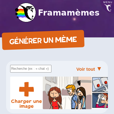
MENU
Framamèmes
GÉNÉRER UN MÈME
▼
Voir tout