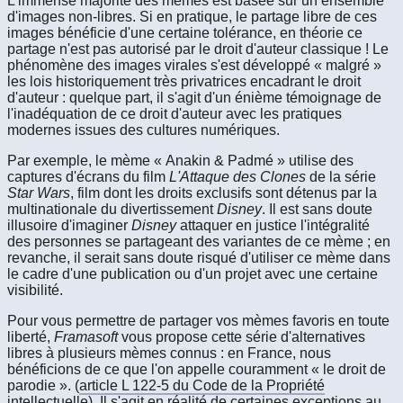
L'immense majorité des mèmes est basée sur un ensemble
d'images non-libres. Si en pratique, le partage libre de ces
images bénéficie d'une certaine tolérance, en théorie ce
partage n'est pas autorisé par le droit d'auteur classique ! Le
phénomène des images virales s'est développé « malgré »
les lois historiquement très privatrices encadrant le droit
d'auteur : quelque part, il s'agit d'un énième témoignage de
l'inadéquation de ce droit d'auteur avec les pratiques
modernes issues des cultures numériques.
Par exemple, le mème « Anakin & Padmé » utilise des
captures d'écrans du film
L'Attaque des Clones
de la série
Star Wars
, film dont les droits exclusifs sont détenus par la
multinationale du divertissement
Disney
. Il est sans doute
illusoire d'imaginer
Disney
attaquer en justice l'intégralité
des personnes se partageant des variantes de ce mème ; en
revanche, il serait sans doute risqué d'utiliser ce mème dans
le cadre d'une publication ou d'un projet avec une certaine
visibilité.
Pour vous permettre de partager vos mèmes favoris en toute
liberté,
Framasoft
vous propose cette série d'alternatives
libres à plusieurs mèmes connus : en France, nous
bénéficions de ce que l'on appelle couramment « le droit de
parodie ». (
article L 122-5 du Code de la Propriété
intellectuelle
). Il s'agit en réalité de certaines exceptions au